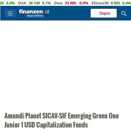
5
0,6%
DAX
26 140
0,1%
Dow
53 885
-0,9%
EStoxx50
6 503
0,4%
Depot
Amundi Planet SICAV-SIF Emerging Green One
Junior 1 USD Capitalization Fonds