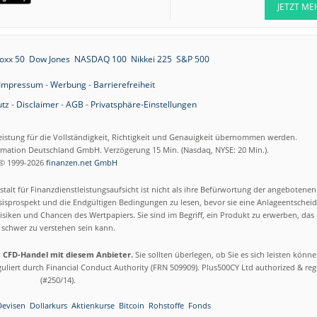
JETZT ME
oxx 50
Dow Jones
NASDAQ 100
Nikkei 225
S&P 500
Impressum
-
Werbung
-
Barrierefreiheit
tz
-
Disclaimer
-
AGB
-
Privatsphäre-Einstellungen
eistung für die Vollständigkeit, Richtigkeit und Genauigkeit übernommen werden.
ormation Deutschland GmbH. Verzögerung 15 Min. (Nasdaq, NYSE: 20 Min.).
© 1999-2026
finanzen.net GmbH
talt für Finanzdienstleistungsaufsicht ist nicht als ihre Befürwortung der angebotene
isprospekt und die Endgültigen Bedingungen zu lesen, bevor sie eine Anlageentscheid
siken und Chancen des Wertpapiers. Sie sind im Begriff, ein Produkt zu erwerben, das n
schwer zu verstehen sein kann.
m CFD-Handel mit diesem Anbieter.
Sie sollten überlegen, ob Sie es sich leisten könn
eguliert durch Financial Conduct Authority (FRN 509909). Plus500CY Ltd authorized & re
(#250/14).
Devisen
Dollarkurs
Aktienkurse
Bitcoin
Rohstoffe
Fonds