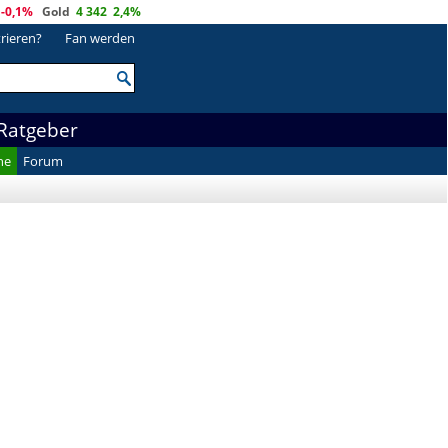
-0,1%
Gold
4 342
2,4%
trieren?
Fan werden
Ratgeber
he
Forum