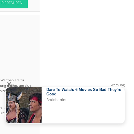
HR ERFAHREN
n Wertpapiere zu
ung treffen, um sich
icht einfach ist und
en, das hohe Risiko
gulated by CySEC