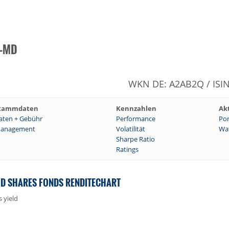
S-MD
WKN DE: A2AB2Q / ISI
tammdaten
Kennzahlen
Ak
aten + Gebühr
Performance
Por
anagement
Volatilität
Wat
Sharpe Ratio
Ratings
MD SHARES FONDS RENDITECHART