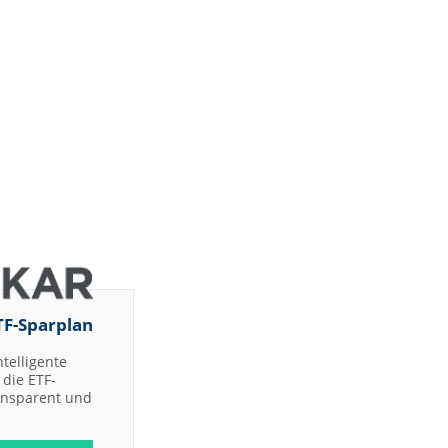
TF-Sparplan
ntelligente
die ETF-
ransparent und