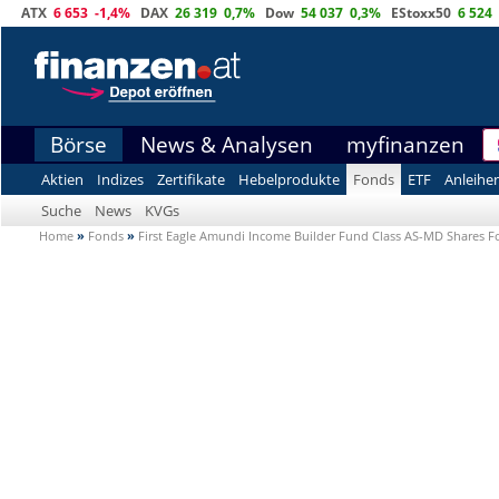
ATX
6 653
-1,4%
DAX
26 319
0,7%
Dow
54 037
0,3%
EStoxx50
6 524
Börse
News & Analysen
myfinanzen
Aktien
Indizes
Zertifikate
Hebelprodukte
Fonds
ETF
Anleihe
Suche
News
KVGs
Home
»
Fonds
»
First Eagle Amundi Income Builder Fund Class AS-MD Shares 