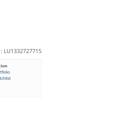
N: LU1332727715
tion
tfolio
chlist