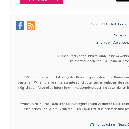
Aktien ATX
DAX
EuroSt
Kontakt
-
Sitemap
-
Datenschu
Für die aufgeführten Inhalte kann keine Gewährl
Kursinformationen von SIX Financial Inf
*Werbehinweise: Die Billigung des Basisprospekts durch die Bundesans
verstehen. Wir empfehlen Interessenten und potenziellen Anlegern den Bas
möglichst umfassend zu informieren, insbesondere über die potenziellen Ri
5
Hinweis zu Plus500:
80% der Kleinanlegerkonten verlieren Geld bei
einzugehen, Ihr Geld zu verlieren. Plus500UK Ltd ist zugelassen und r
Währungsrechner
News