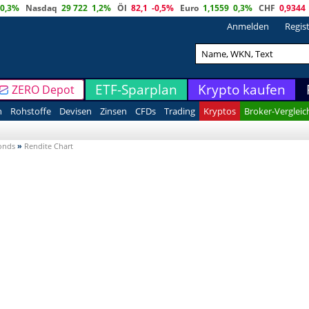
0,3%
Nasdaq
29 722
1,2%
Öl
82,1
-0,5%
Euro
1,1559
0,3%
CHF
0,9344
Anmelden
Regis
ETF-Sparplan
Krypto kaufen
ZERO Depot
n
Rohstoffe
Devisen
Zinsen
CFDs
Trading
Kryptos
Broker-Vergleic
Fonds
»
Rendite Chart