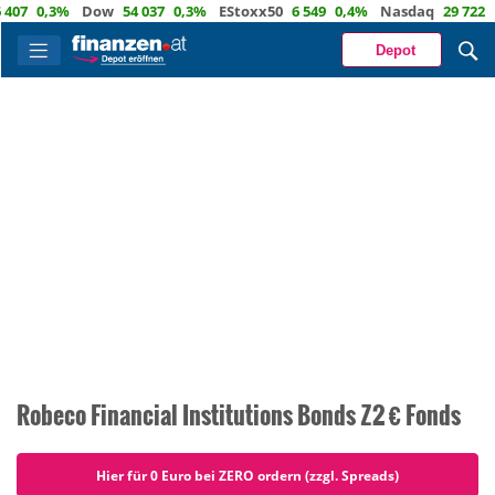
0,3%
Dow
54 037
0,3%
EStoxx50
6 549
0,4%
Nasdaq
29 722
1,2%
Depot
Robeco Financial Institutions Bonds Z2 € Fonds
Hier für 0 Euro bei ZERO ordern (zzgl. Spreads)