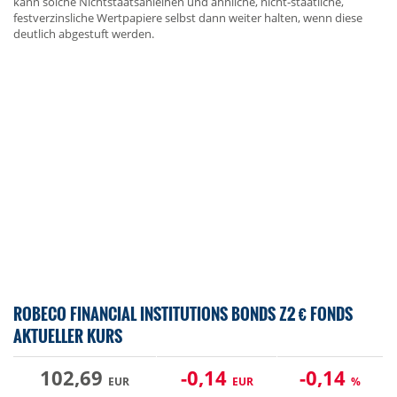
kann solche Nichtstaatsanleihen und ähnliche, nicht-staatliche,
festverzinsliche Wertpapiere selbst dann weiter halten, wenn diese
deutlich abgestuft werden.
ROBECO FINANCIAL INSTITUTIONS BONDS Z2 € FONDS
AKTUELLER KURS
102,69
-0,14
-0,14
EUR
EUR
%