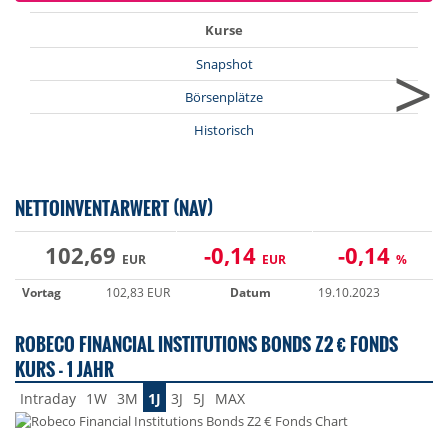
Kurse
>
Snapshot
Börsenplätze
Historisch
NETTOINVENTARWERT (NAV)
102,69
-0,14
-0,14
EUR
EUR
%
Vortag
102,83 EUR
Datum
19.10.2023
ROBECO FINANCIAL INSTITUTIONS BONDS Z2 € FONDS
KURS - 1 JAHR
Intraday
1W
3M
1J
3J
5J
MAX