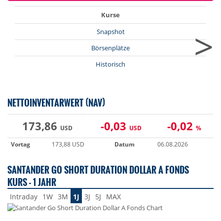
Kurse
>
Snapshot
Börsenplätze
Historisch
NETTOINVENTARWERT (NAV)
173,86
-0,03
-0,02
USD
USD
%
Vortag
173,88 USD
Datum
06.08.2026
SANTANDER GO SHORT DURATION DOLLAR A FONDS
KURS - 1 JAHR
Intraday
1W
3M
1J
3J
5J
MAX