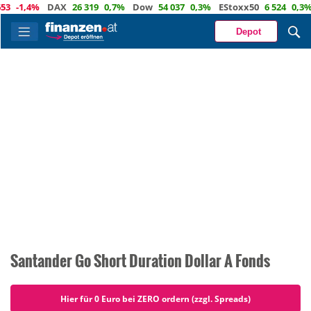
1,4%
DAX
26 319
0,7%
Dow
54 037
0,3%
EStoxx50
6 524
0,3%
Na
Depot
Santander Go Short Duration Dollar A Fonds
Hier für 0 Euro bei ZERO ordern (zzgl. Spreads)