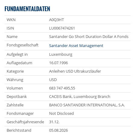
FUNDAMENTALDATEN
WKN
A0Q3HT
ISIN
LU0067474261
Name
Santander Go Short Duration Dollar A Fonds
Fondsgesellschaft
Santander Asset Management
Aufgelegt in
Luxembourg
Auflagedatum
16.07.1996
Kategorie
Anleihen USD Ultrakurzläufer
Währung
USD
Volumen
683 747 495,55
Depotbank
CACEIS Bank, Luxembourg Branch
Zahlstelle
BANCO SANTANDER INTERNATIONAL, S.A.
Fondsmanager
Not Disclosed
Geschäftsjahresende
31.12.
Berichtsstand
05.08.2026