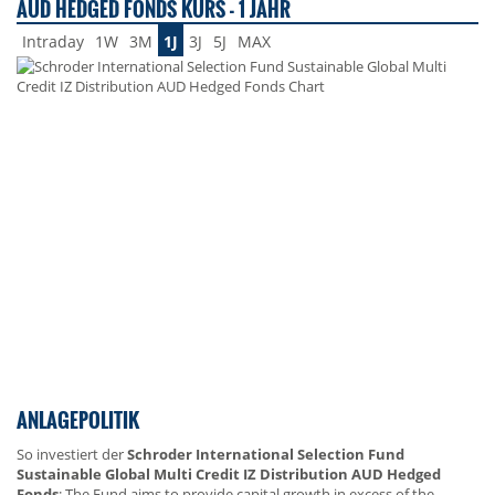
AUD HEDGED FONDS KURS - 1 JAHR
Intraday
1W
3M
1J
3J
5J
MAX
ANLAGEPOLITIK
So investiert der
Schroder International Selection Fund
Sustainable Global Multi Credit IZ Distribution AUD Hedged
Fonds
: The Fund aims to provide capital growth in excess of the