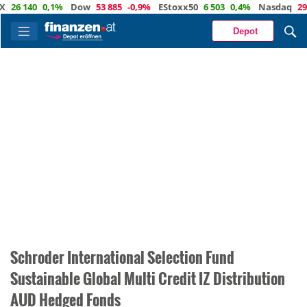
 140
0,1%
Dow
53 885
-0,9%
EStoxx50
6 503
0,4%
Nasdaq
29 373
Depot
Schroder International Selection Fund
Sustainable Global Multi Credit IZ Distribution
AUD Hedged Fonds