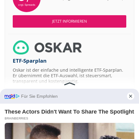
JETZT INFORMIEREN
ETF-Sparplan
Oskar ist der einfache und intelligente ETF-Sparplan.
Er übernimmt die ETF-Auswahl, ist steuersmart,
transparent und kostengünstig.
JETZT MEHR ERFAHREN
Für Sie Empfohlen
These Actors Didn't Want To Share The Spotlight
BRAINBERRIES
Aktien ATX
DAX
EuroStoxx 50
Dow Jones
NASDAQ 100
Nikkei 225
S&P 500