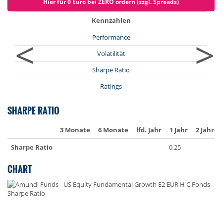
Hier für 0 Euro bei ZERO ordern (zzgl. Spreads)
Kennzahlen
<
>
Performance
Volatilität
Sharpe Ratio
Ratings
SHARPE RATIO
3 Monate
6 Monate
lfd. Jahr
1 Jahr
2 Jahre
Sharpe Ratio
0,25
CHART