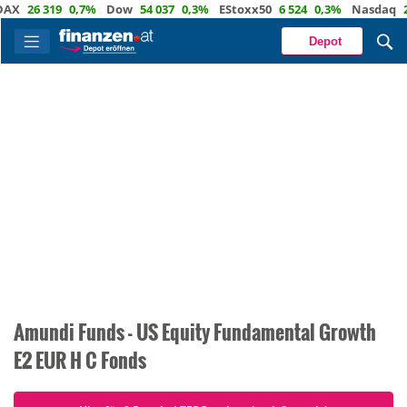
AX
26 319
0,7%
Dow
54 037
0,3%
EStoxx50
6 524
0,3%
Nasdaq
29
Depot
Amundi Funds - US Equity Fundamental Growth
E2 EUR H C Fonds