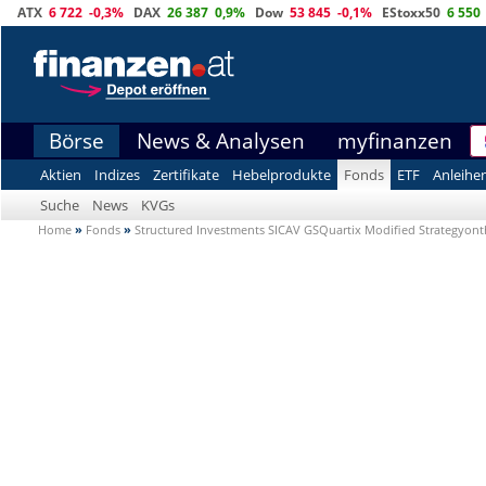
ATX
6 722
-0,3%
DAX
26 387
0,9%
Dow
53 845
-0,1%
EStoxx50
6 550
Börse
News & Analysen
myfinanzen
Aktien
Indizes
Zertifikate
Hebelprodukte
Fonds
ETF
Anleihe
Suche
News
KVGs
Home
»
Fonds
»
Structured Investments SICAV GSQuartix Modified Strateg