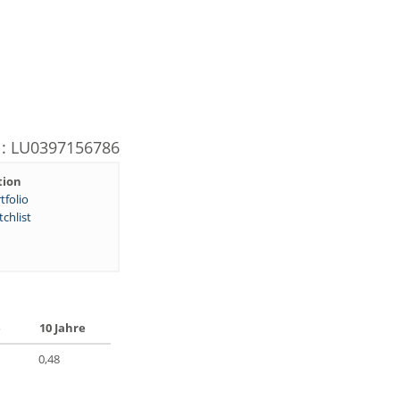
N: LU0397156786
tion
tfolio
chlist
e
10 Jahre
0,48