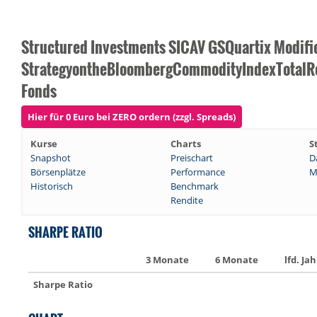
Structured Investments SICAV GSQuartix Modifi
StrategyontheBloombergCommodityIndexTotal
Fonds
Hier für 0 Euro bei ZERO ordern (zzgl. Spreads)
Kurse
Charts
S
Snapshot
Preischart
D
Börsenplätze
Performance
M
Historisch
Benchmark
Rendite
SHARPE RATIO
3 Monate
6 Monate
lfd. Jah
Sharpe Ratio