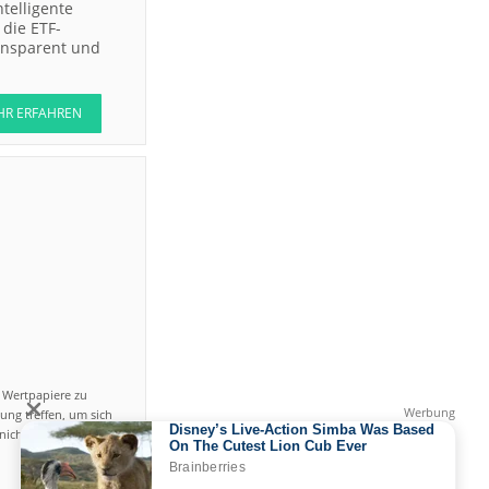
ntelligente
die ETF-
ransparent und
HR ERFAHREN
n Wertpapiere zu
ung treffen, um sich
icht einfach ist und