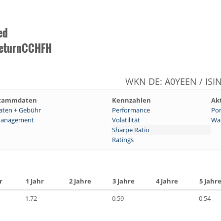
ed
ReturnCCHFH
WKN DE: A0YEEN / ISI
tammdaten
Kennzahlen
Ak
aten + Gebühr
Performance
Por
anagement
Volatilität
Wat
Sharpe Ratio
Ratings
r
1 Jahr
2 Jahre
3 Jahre
4 Jahre
5 Jahr
1,72
0,59
0,54