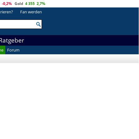
-0,2%
Gold
4 355
2,7%
trieren?
Fan werden
Ratgeber
he
Forum