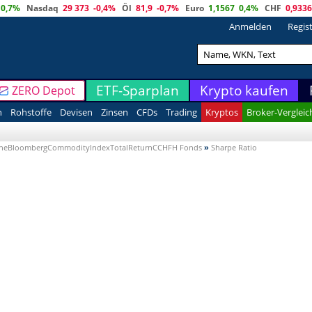
0,7%
Nasdaq
29 373
-0,4%
Öl
81,9
-0,7%
Euro
1,1567
0,4%
CHF
0,9336
Anmelden
Regis
ETF-Sparplan
Krypto kaufen
ZERO Depot
n
Rohstoffe
Devisen
Zinsen
CFDs
Trading
Kryptos
Broker-Vergleic
yontheBloombergCommodityIndexTotalReturnCCHFH Fonds
»
Sharpe Ratio