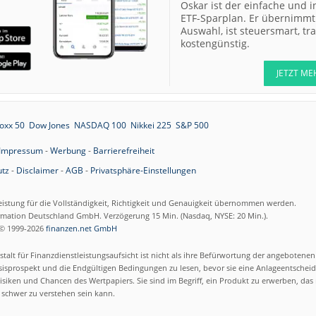
Oskar ist der einfache und i
ETF-Sparplan. Er übernimmt 
Auswahl, ist steuersmart, t
kostengünstig.
JETZT ME
oxx 50
Dow Jones
NASDAQ 100
Nikkei 225
S&P 500
Impressum
-
Werbung
-
Barrierefreiheit
tz
-
Disclaimer
-
AGB
-
Privatsphäre-Einstellungen
eistung für die Vollständigkeit, Richtigkeit und Genauigkeit übernommen werden.
ormation Deutschland GmbH. Verzögerung 15 Min. (Nasdaq, NYSE: 20 Min.).
© 1999-2026
finanzen.net GmbH
talt für Finanzdienstleistungsaufsicht ist nicht als ihre Befürwortung der angebotene
isprospekt und die Endgültigen Bedingungen zu lesen, bevor sie eine Anlageentscheid
siken und Chancen des Wertpapiers. Sie sind im Begriff, ein Produkt zu erwerben, das n
schwer zu verstehen sein kann.