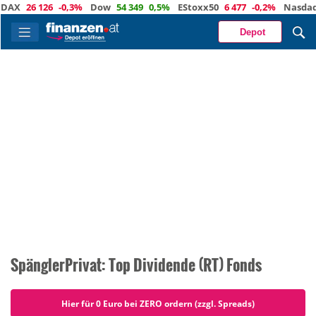
26 126
-0,3%
Dow
54 349
0,5%
EStoxx50
6 477
-0,2%
Nasdaq
29 
Depot
SpänglerPrivat: Top Dividende (RT) Fonds
Hier für 0 Euro bei ZERO ordern (zzgl. Spreads)