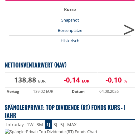
Kurse
>
Snapshot
Börsenplätze
Historisch
NETTOINVENTARWERT (NAV)
138,88
-0,14
-0,10
EUR
EUR
%
Vortag
139,02 EUR
Datum
04.08.2026
SPÄNGLERPRIVAT: TOP DIVIDENDE (RT) FONDS KURS - 1
JAHR
Intraday
1W
3M
1J
3J
5J
MAX