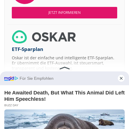
JETZT INFORMIEREN
ETF-Sparplan
Oskar ist der einfache und intelligente ETF-Sparplan.
Er übernimmt die ETF-Auswahl, ist steuersmart,
transparent und kostengünstig.
Für Sie Empfohlen
JETZT MEHR ERFAHREN
He Awaited Death, But What This Animal Did Left
Him Speechless!
BUZZ DAY
Aktien ATX
DAX
EuroStoxx 50
Dow Jones
NASDAQ 100
Nikkei 225
S&P 500