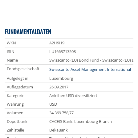
FUNDAMENTALDATEN
WKN
A2H9H9
ISIN
LU1663713508
Name
Swisscanto (LU) Bond Fund - Swisscanto (LU) B
Fondsgesellschaft
Swisscanto Asset Management International
Aufgelegt in
Luxembourg
Auflagedatum
26.09.2017
Kategorie
Anleihen USD diversifiziert
Währung
USD
Volumen
34 369 758,77
Depotbank
CACEIS Bank, Luxembourg Branch
Zahlstelle
DekaBank