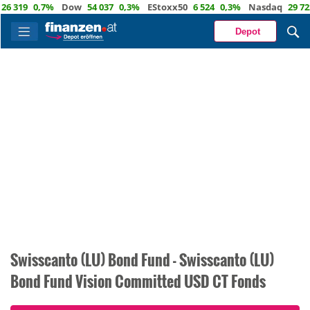
19
0,7%
Dow
54 037
0,3%
EStoxx50
6 524
0,3%
Nasdaq
29 722
1,
Depot
Swisscanto (LU) Bond Fund - Swisscanto (LU)
Bond Fund Vision Committed USD CT Fonds