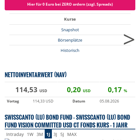
Hier für 0 Euro bei ZERO ordern (zzgl. Spreads)
Kurse
>
Snapshot
Börsenplätze
Historisch
NETTOINVENTARWERT (NAV)
114,53
0,20
0,17
USD
USD
%
Vortag
114,33 USD
Datum
05.08.2026
SWISSCANTO (LU) BOND FUND - SWISSCANTO (LU) BOND
FUND VISION COMMITTED USD CT FONDS KURS - 1 JAHR
Intraday
1W
3M
1J
3J
5J
MAX