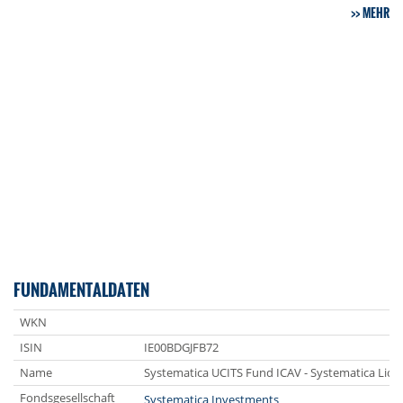
MEHR
FUNDAMENTALDATEN
WKN
ISIN
IE00BDGJFB72
Name
Systematica UCITS Fund ICAV - Systematica Liqu
Fondsgesellschaft
Systematica Investments