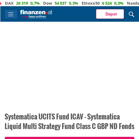
X
26 319
0,7%
Dow
54 037
0,3%
EStoxx50
6 524
0,3%
Nasdaq
29 
Depot
Systematica UCITS Fund ICAV - Systematica
Liquid Multi Strategy Fund Class C GBP ND Fonds