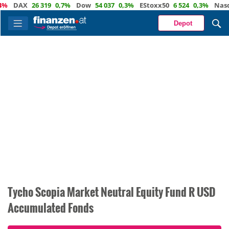
AX
26 319
0,7%
Dow
54 037
0,3%
EStoxx50
6 524
0,3%
Nasdaq
2
Depot
Tycho Scopia Market Neutral Equity Fund R USD
Accumulated Fonds