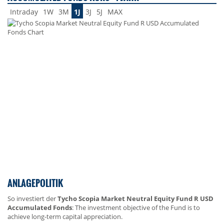
Intraday
1W
3M
1J
3J
5J
MAX
ANLAGEPOLITIK
So investiert der
Tycho Scopia Market Neutral Equity Fund R USD
Accumulated Fonds
: The investment objective of the Fund is to
achieve long-term capital appreciation.