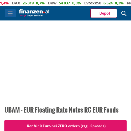
%
DAX
26 319
0,7%
Dow
54 037
0,3%
EStoxx50
6 524
0,3%
Nasda
Depot
UBAM - EUR Floating Rate Notes RC EUR Fonds
Hier für 0 Euro bei ZERO ordern (zzgl. Spreads)