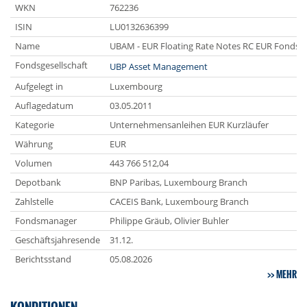
WKN
762236
ISIN
LU0132636399
Name
UBAM - EUR Floating Rate Notes RC EUR Fonds
Fondsgesellschaft
UBP Asset Management
Aufgelegt in
Luxembourg
Auflagedatum
03.05.2011
Kategorie
Unternehmensanleihen EUR Kurzläufer
Währung
EUR
Volumen
443 766 512,04
Depotbank
BNP Paribas, Luxembourg Branch
Zahlstelle
CACEIS Bank, Luxembourg Branch
Fondsmanager
Philippe Gräub, Olivier Buhler
Geschäftsjahresende
31.12.
Berichtsstand
05.08.2026
MEHR
KONDITIONEN