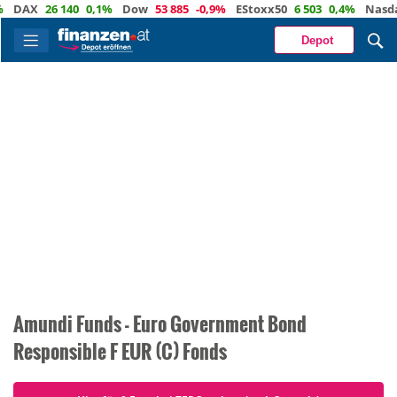
DAX
26 140
0,1%
Dow
53 885
-0,9%
EStoxx50
6 503
0,4%
Nasda
Depot
Amundi Funds - Euro Government Bond
Responsible F EUR (C) Fonds