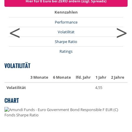
Hier für 0 Euro bei ZERO ordern (zzgl. Spreads)
Kennzahlen
<
>
Performance
Volatilität
Sharpe Ratio
Ratings
VOLATILITÄT
3 Monate
6 Monate
lfd. Jahr
1 Jahr
2 Jahre
3
Volatilität
4,55
4
CHART