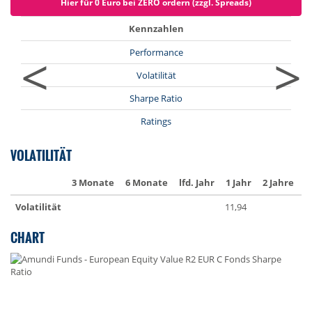
Hier für 0 Euro bei ZERO ordern (zzgl. Spreads)
Kennzahlen
<
>
Performance
Volatilität
Sharpe Ratio
Ratings
VOLATILITÄT
3 Monate
6 Monate
lfd. Jahr
1 Jahr
2 Jahre
3
Volatilität
11,94
1
CHART