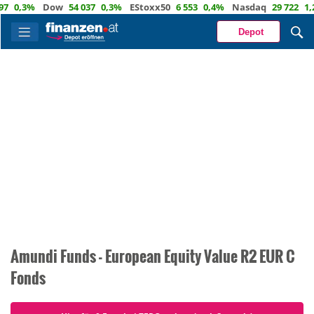
7
0,3%
Dow
54 037
0,3%
EStoxx50
6 553
0,4%
Nasdaq
29 722
1,2
Depot
Amundi Funds - European Equity Value R2 EUR C
Fonds