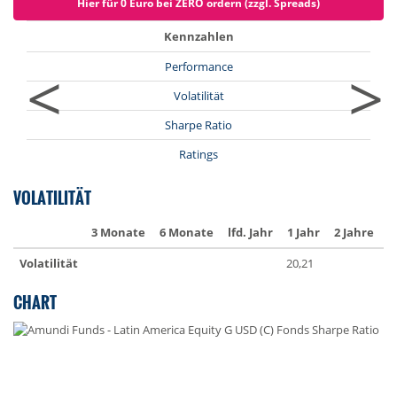
Hier für 0 Euro bei ZERO ordern (zzgl. Spreads)
Kennzahlen
<
>
Performance
Volatilität
Sharpe Ratio
Ratings
VOLATILITÄT
3 Monate
6 Monate
lfd. Jahr
1 Jahr
2 Jahre
3
Volatilität
20,21
2
CHART