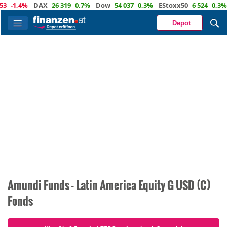
3
-1,4%
DAX
26 319
0,7%
Dow
54 037
0,3%
EStoxx50
6 524
0,3%
Depot
Amundi Funds - Latin America Equity G USD (C)
Fonds