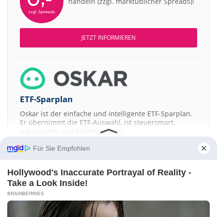
handeln (zzgl. marktüblicher Spreads)!
JETZT INFORMIEREN
ETF-Sparplan
Oskar ist der einfache und intelligente ETF-Sparplan.
Er übernimmt die ETF-Auswahl, ist steuersmart,
transparent und kostengünstig.
Für Sie Empfohlen
JETZT MEHR ERFAHREN
Hollywood's Inaccurate Portrayal of Reality -
Take a Look Inside!
BRAINBERRIES
Aktien ATX
DAX
EuroStoxx 50
Dow Jones
NASDAQ 100
Nikkei 225