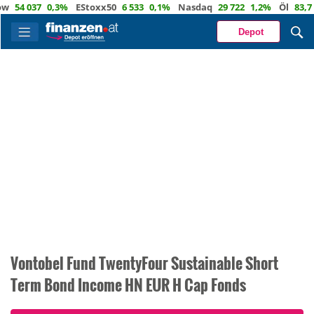
4 037
0,3%
EStoxx50
6 533
0,1%
Nasdaq
29 722
1,2%
Öl
83,7
0,2
Depot
Vontobel Fund TwentyFour Sustainable Short
Term Bond Income HN EUR H Cap Fonds