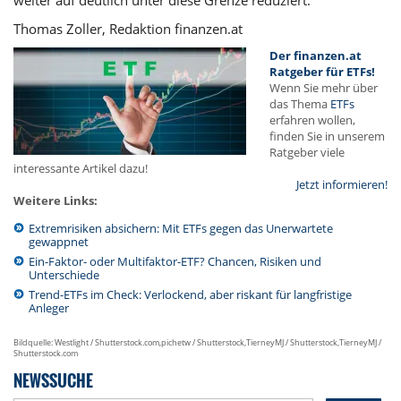
Thomas Zoller, Redaktion finanzen.at
Der finanzen.at
Ratgeber für ETFs!
Wenn Sie mehr über
das Thema
ETFs
erfahren wollen,
finden Sie in unserem
Ratgeber viele
interessante Artikel dazu!
Jetzt informieren!
Weitere Links:
Extremrisiken absichern: Mit ETFs gegen das Unerwartete
gewappnet
Ein-Faktor- oder Multifaktor-ETF? Chancen, Risiken und
Unterschiede
Trend-ETFs im Check: Verlockend, aber riskant für langfristige
Anleger
Bildquelle: Westlight / Shutterstock.com,pichetw / Shutterstock,TierneyMJ / Shutterstock,TierneyMJ /
Shutterstock.com
NEWSSUCHE