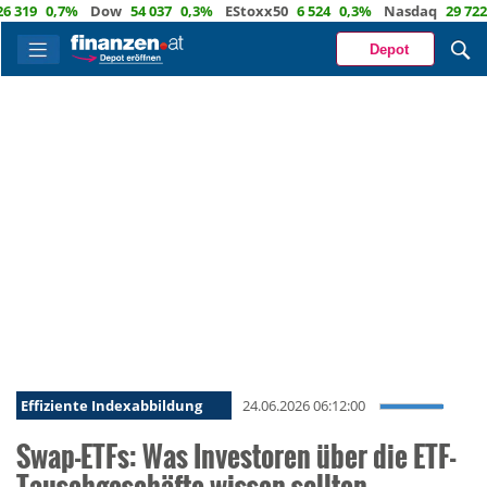
0,7%
Dow
54 037
0,3%
EStoxx50
6 524
0,3%
Nasdaq
29 722
1,2%
Depot
Effiziente Indexabbildung
24.06.2026 06:12:00
Swap-ETFs: Was Investoren über die ETF-
Tauschgeschäfte wissen sollten