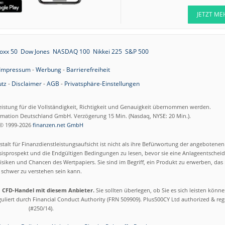
JETZT ME
oxx 50
Dow Jones
NASDAQ 100
Nikkei 225
S&P 500
Impressum
-
Werbung
-
Barrierefreiheit
tz
-
Disclaimer
-
AGB
-
Privatsphäre-Einstellungen
eistung für die Vollständigkeit, Richtigkeit und Genauigkeit übernommen werden.
ormation Deutschland GmbH. Verzögerung 15 Min. (Nasdaq, NYSE: 20 Min.).
© 1999-2026
finanzen.net GmbH
talt für Finanzdienstleistungsaufsicht ist nicht als ihre Befürwortung der angebotene
isprospekt und die Endgültigen Bedingungen zu lesen, bevor sie eine Anlageentscheid
siken und Chancen des Wertpapiers. Sie sind im Begriff, ein Produkt zu erwerben, das n
schwer zu verstehen sein kann.
m CFD-Handel mit diesem Anbieter.
Sie sollten überlegen, ob Sie es sich leisten könn
eguliert durch Financial Conduct Authority (FRN 509909). Plus500CY Ltd authorized & re
(#250/14).