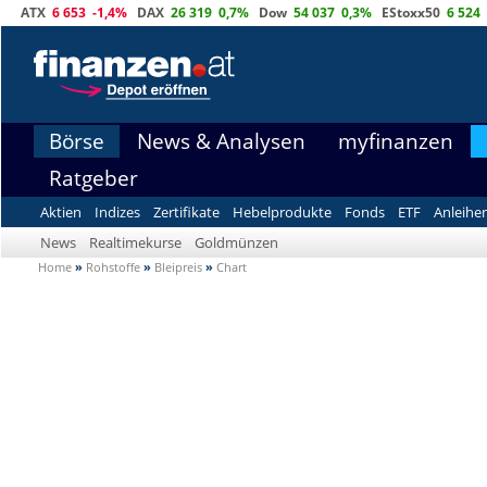
ATX
6 653
-1,4%
DAX
26 319
0,7%
Dow
54 037
0,3%
EStoxx50
6 524
Börse
News & Analysen
myfinanzen
Ratgeber
Aktien
Indizes
Zertifikate
Hebelprodukte
Fonds
ETF
Anleihe
News
Realtimekurse
Goldmünzen
Home
»
Rohstoffe
»
Bleipreis
»
Chart