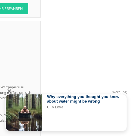
HR ERFAHREN
n Wertpapiere zu
ung treffen, um sich
icht einfach ist und
en, das hohe Risiko
gulated by CySEC