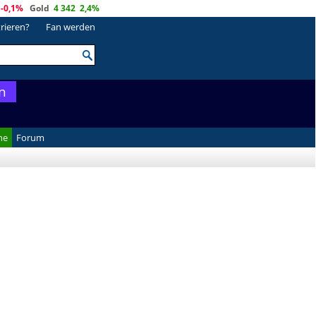
-0,1%
Gold
4 342
2,4%
trieren?
Fan werden
n
he
Forum