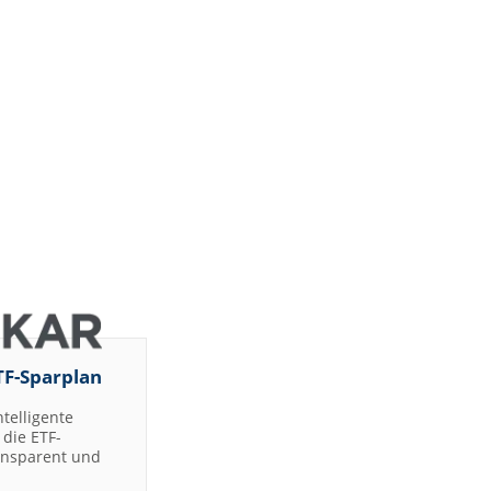
TF-Sparplan
ntelligente
die ETF-
ransparent und