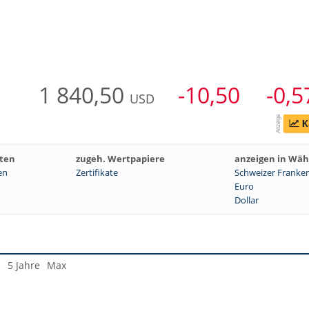
1 840,50
-10,50
-0,5
USD
ten
zugeh. Wertpapiere
anzeigen in Wä
en
Zertifikate
Schweizer Franke
Euro
Dollar
e
5 Jahre
Max