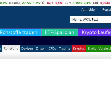
0,3%
Nasdaq
29 722
1,2%
Öl
82,1
-0,5%
Euro
1,1559
0,3%
CHF
0,9344
Anmelden
Regis
Rohstoffe traden
ETF-Sparplan
Krypto kaufe
n
Rohstoffe
Devisen
Zinsen
CFDs
Trading
Kryptos
Broker-Vergleic