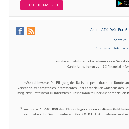
JETZT INFORMIEREN
Aktien ATX
DAX
EuroSt
Kontakt
-
Sitemap
-
Datenschu
Für die aufgeführten Inhalte kann keine Gewährl
Kursinformationen von SIX Financial Inf
*Werbehinweise: Die Billigung des Basisprospekts durch die Bundesans
verstehen. Wir empfehlen Interessenten und potenziellen Anlegern den Bas
möglichst umfassend zu informieren, insbesondere über die potenziellen Ri
5
Hinweis zu Plus500:
80% der Kleinanlegerkonten verlieren Geld bei
einzugehen, Ihr Geld zu verlieren. Plus500UK Ltd ist zugelassen und r