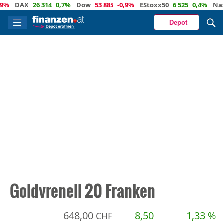
%
DAX
26 314
0,7%
Dow
53 885
-0,9%
EStoxx50
6 525
0,4%
Nasd
Depot
Goldvreneli 20 Franken
648,00
8,50
1,33 %
CHF