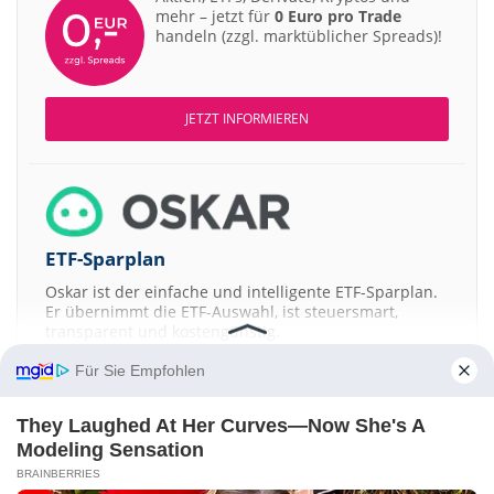
mehr – jetzt für
0 Euro pro Trade
handeln (zzgl. marktüblicher Spreads)!
JETZT INFORMIEREN
ETF-Sparplan
Oskar ist der einfache und intelligente ETF-Sparplan.
Er übernimmt die ETF-Auswahl, ist steuersmart,
transparent und kostengünstig.
Für Sie Empfohlen
JETZT MEHR ERFAHREN
They Laughed At Her Curves—Now She's A
Modeling Sensation
BRAINBERRIES