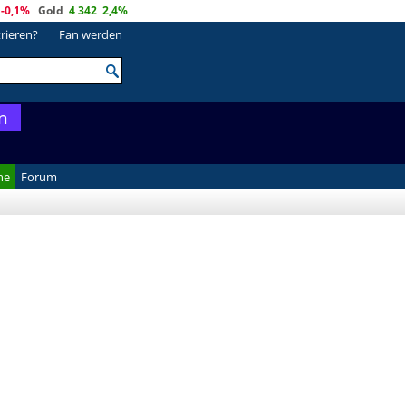
-0,1%
Gold
4 342
2,4%
trieren?
Fan werden
n
he
Forum