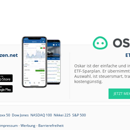
zen.net
E
Oskar ist der einfache und i
ETF-Sparplan. Er übernimmt 
Auswahl, ist steuersmart, t
kostengünstig.
JETZT ME
oxx 50
Dow Jones
NASDAQ 100
Nikkei 225
S&P 500
Impressum
-
Werbung
-
Barrierefreiheit