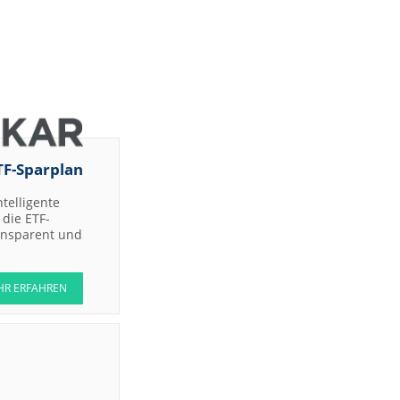
TF-Sparplan
ntelligente
die ETF-
ransparent und
HR ERFAHREN