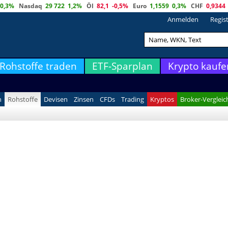
0,3%
Nasdaq
29 722
1,2%
Öl
82,1
-0,5%
Euro
1,1559
0,3%
CHF
0,9344
Anmelden
Regis
Rohstoffe traden
ETF-Sparplan
Krypto kaufe
n
Rohstoffe
Devisen
Zinsen
CFDs
Trading
Kryptos
Broker-Vergleic