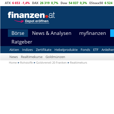
ATX
6 653
-1,4%
DAX
26 319
0,7%
Dow
54 037
0,3%
EStoxx50
6 524
Börse
News & Analysen
myfinanzen
Ratgeber
Aktien
Indizes
Zertifikate
Hebelprodukte
Fonds
ETF
Anleihe
News
Realtimekurse
Goldmünzen
Home
»
Rohstoffe
»
Goldvreneli 20 Franken
»
Realtimekurs