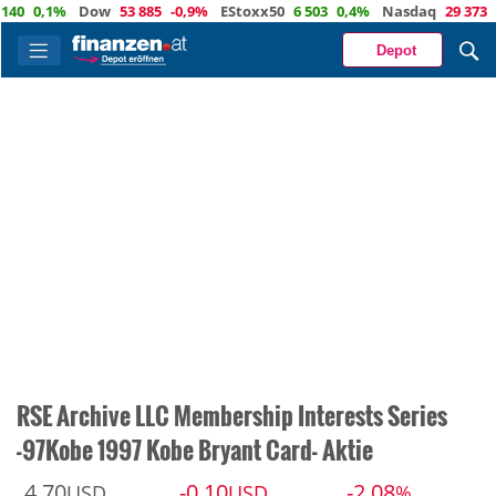
0,1%
Dow
53 885
-0,9%
EStoxx50
6 503
0,4%
Nasdaq
29 373
-0,4
Depot
RSE Archive LLC Membership Interests Series
-97Kobe 1997 Kobe Bryant Card- Aktie
4,70
-0,10
-2,08
USD
USD
%