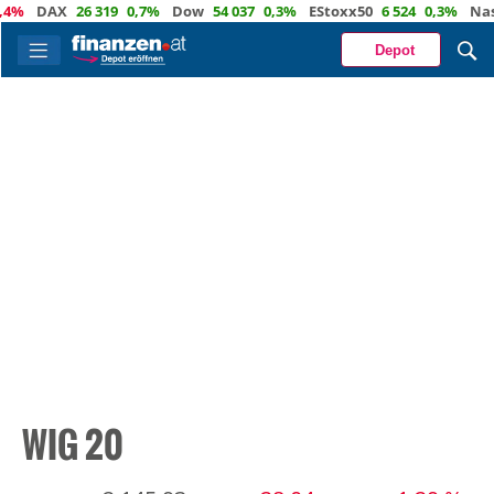
4%
DAX
26 319
0,7%
Dow
54 037
0,3%
EStoxx50
6 524
0,3%
Nasd
Depot
WIG 20