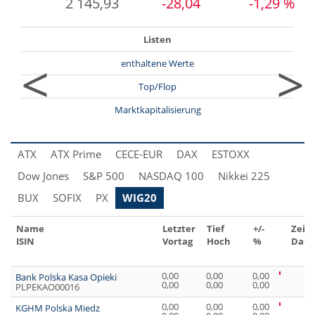
2 145,93
-28,04
-1,29 %
Listen
<
>
enthaltene Werte
Top/Flop
Marktkapitalisierung
ATX
ATX Prime
CECE-EUR
DAX
ESTOXX
Dow Jones
S&P 500
NASDAQ 100
Nikkei 225
BUX
SOFIX
PX
WIG20
Name
Letzter
Tief
+/-
Zeit
ISIN
Vortag
Hoch
%
Dat
0,00
0,00
0,00
Bank Polska Kasa Opieki
0,00
0,00
0,00
PLPEKAO00016
0,00
0,00
0,00
KGHM Polska Miedz