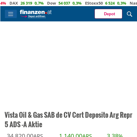
DAX
26 319
0,7%
Dow
54 037
0,3%
EStoxx50
6 524
0,3%
Nasdaq
Depot
Vista Oil & Gas SAB de CV Cert Deposito Arg Repr
5 ADS -A Aktie
34 820,00
1 140,00
3,38
ARS
ARS
%