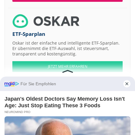
ETF-Sparplan
Oskar ist der einfache und intelligente ETF-Sparplan.
Er übernimmt die ETF-Auswahl, ist steuersmart,
transparent und kostengünstig.
JETZT MEHR ERFAHREN
Für Sie Empfohlen
Japan's Oldest Doctors Say Memory Loss Isn't
Aktien ATX
DAX
EuroStoxx 50
Dow Jones
NASDAQ 100
Nikkei 225
Age: Just Stop Eating These 3 Foods
S&P 500
NEUROMIND PRO
Weitere Aktien:
Alloy Resources
Cortus Metals
FinServ Acquisition a
ThermoGenesis
Holdings
Inventis