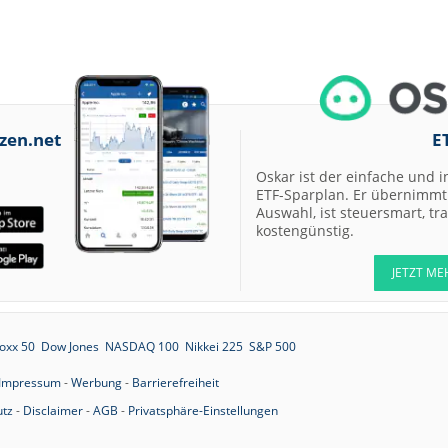
07.08.26
LANXESS Halten
07.08.26
Aurubis Halten
07.08.26
Under Armour
Underweight
zen.net
E
07.08.26
IONOS Overweig
Oskar ist der einfache und i
07.08.26
Springer Nature
ETF-Sparplan. Er übernimmt 
Overweight
Auswahl, ist steuersmart, t
07.08.26
Henkel vz. Equal
kostengünstig.
Weight
JETZT ME
07.08.26
Fraport Equal
Weight
07.08.26
Diageo Overwei
oxx 50
Dow Jones
NASDAQ 100
Nikkei 225
S&P 500
07.08.26
Ahold Delhaize
Equal Weight
Impressum
-
Werbung
-
Barrierefreiheit
07.08.26
tz
-
Disclaimer
-
AGB
-
Privatsphäre-Einstellungen
RENK Kaufen
07.08.26
SGL Carbon Hol