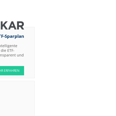
DZ BANK
DZ BANK
JP Morgan
Chase &
Co.
TF-Sparplan
Barclays
ht
Capital
ntelligente
Barclays
Capital
die ETF-
ransparent und
Barclays
Capital
HR ERFAHREN
Barclays
Capital
Barclays
ght
Capital
Barclays
Capital
DZ BANK
Jefferies &
d