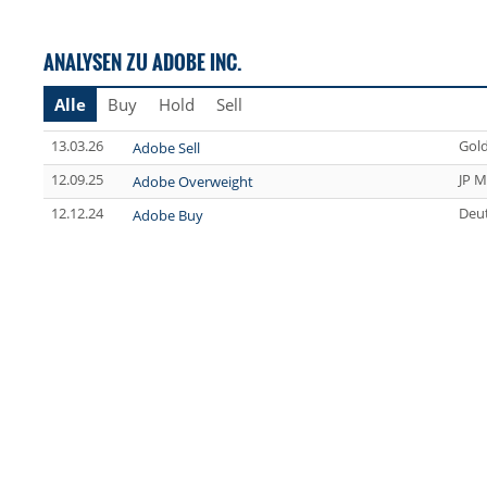
ANALYSEN ZU ADOBE INC.
Alle
Buy
Hold
Sell
13.03.26
Gol
Adobe Sell
12.09.25
JP M
Adobe Overweight
12.12.24
Deu
Adobe Buy