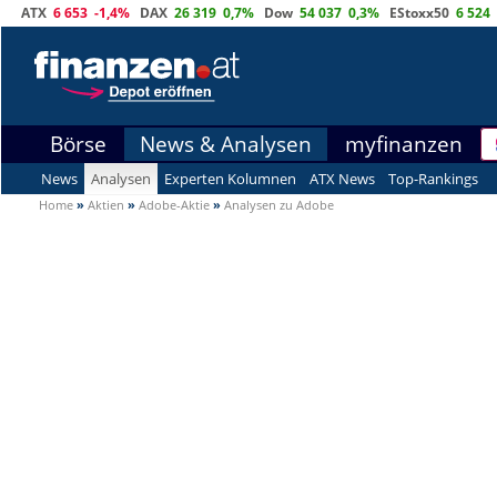
ATX
6 653
-1,4%
DAX
26 319
0,7%
Dow
54 037
0,3%
EStoxx50
6 524
Börse
News & Analysen
myfinanzen
News
Analysen
Experten Kolumnen
ATX News
Top-Rankings
Home
»
Aktien
»
Adobe-Aktie
»
Analysen zu Adobe