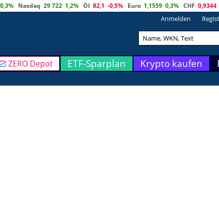
0,3%
Nasdaq
29 722
1,2%
Öl
82,1
-0,5%
Euro
1,1559
0,3%
CHF
0,9344
Anmelden
Regis
ETF-Sparplan
Krypto kaufen
ZERO Depot