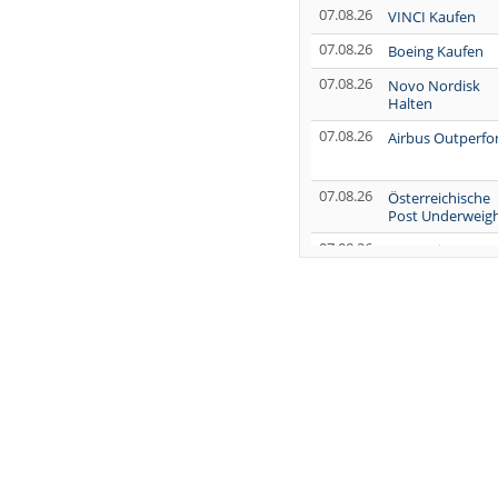
07.08.26
VINCI Kaufen
07.08.26
Boeing Kaufen
07.08.26
Novo Nordisk
Halten
07.08.26
Airbus Outperf
07.08.26
Österreichische
Post Underweig
07.08.26
SUSS MicroTec
Verkaufen
07.08.26
AUMOVIO Hold
07.08.26
Allianz Kaufen
07.08.26
Nutrien
Overweight
07.08.26
Tesla Neutral
07.08.26
Symrise Kaufen