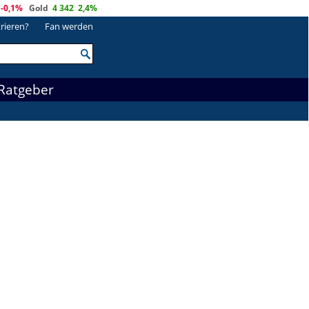
-0,1%
Gold
4 342
2,4%
trieren?
Fan werden
Ratgeber