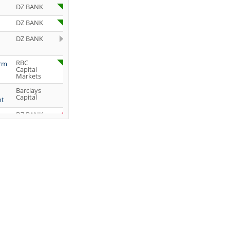
DZ BANK
DZ BANK
DZ BANK
RBC
orm
Capital
Markets
Barclays
Capital
ht
DZ BANK
Jefferies &
Company
Inc.
DZ BANK
JP Morgan
Chase &
Co.
UBS AG
DZ BANK