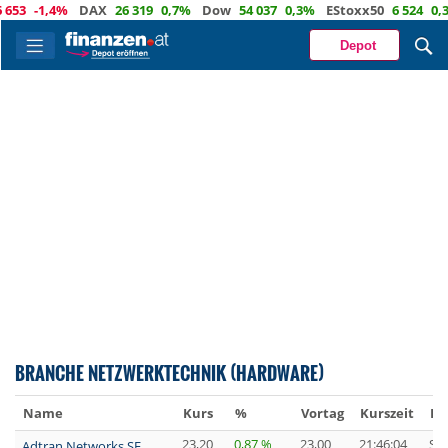
653
-1,4%
DAX
26 319
0,7%
Dow
54 037
0,3%
EStoxx50
6 524
0,3
Depot
BRANCHE NETZWERKTECHNIK (HARDWARE)
Name
Kurs
%
Vortag
Kurszeit
Bö
23,20
0,87 %
23,00
21:46:04
ST
Adtran Networks SE