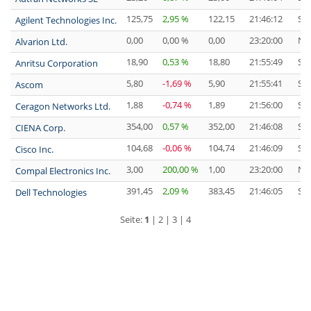
125,75
2,95 %
122,15
21:46:12
ST
Agilent Technologies Inc.
0,00
0,00 %
0,00
23:20:00
NA
Alvarion Ltd.
18,90
0,53 %
18,80
21:55:49
ST
Anritsu Corporation
5,80
-1,69 %
5,90
21:55:41
ST
Ascom
1,88
-0,74 %
1,89
21:56:00
ST
Ceragon Networks Ltd.
354,00
0,57 %
352,00
21:46:08
ST
CIENA Corp.
104,68
-0,06 %
104,74
21:46:09
ST
Cisco Inc.
3,00
200,00 %
1,00
23:20:00
NA
Compal Electronics Inc.
391,45
2,09 %
383,45
21:46:05
ST
Dell Technologies
Seite:
1
|
2
|
3
|
4