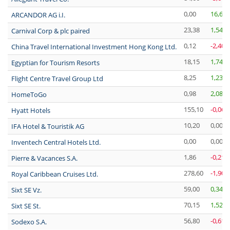
0,00
16,67
ARCANDOR AG i.I.
23,38
1,54 %
Carnival Corp & plc paired
0,12
-2,40 
China Travel International Investment Hong Kong Ltd.
18,15
1,74 %
Egyptian for Tourism Resorts
8,25
1,23 %
Flight Centre Travel Group Ltd
0,98
2,08 %
HomeToGo
155,10
-0,06 
Hyatt Hotels
10,20
0,00 %
IFA Hotel & Touristik AG
0,00
0,00 %
Inventech Central Hotels Ltd.
1,86
-0,21 
Pierre & Vacances S.A.
278,60
-1,90 
Royal Caribbean Cruises Ltd.
59,00
0,34 %
Sixt SE Vz.
70,15
1,52 %
Sixt SE St.
56,80
-0,61 
Sodexo S.A.