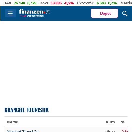
DAX
26 140
0,1%
Dow
53 885
-0,9%
EStoxx50
6 503
0,4%
Nasdaq
Depot
BRANCHE TOURISTIK
Name
Kurs
%
84,66
-5,64 
Allegiant Travel Co.