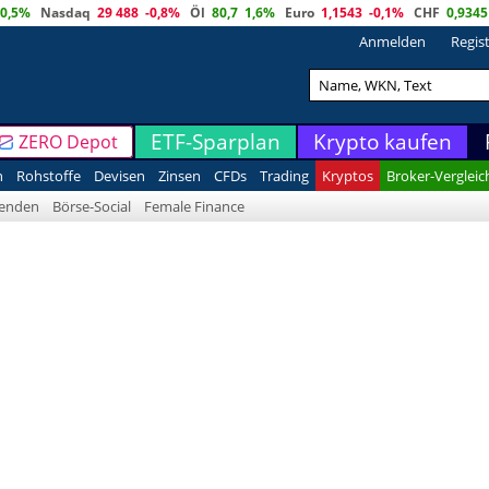
0,5%
Nasdaq
29 488
-0,8%
Öl
80,7
1,6%
Euro
1,1543
-0,1%
CHF
0,9345
Anmelden
Regis
ETF-Sparplan
Krypto kaufen
ZERO Depot
n
Rohstoffe
Devisen
Zinsen
CFDs
Trading
Kryptos
Broker-Vergleic
denden
Börse-Social
Female Finance