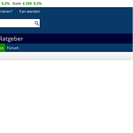
0,2%
Gold
4 260
0,3%
trieren?
Fan werden
Ratgeber
he
Forum