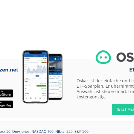
zen.net
E
Oskar ist der einfache und i
ETF-Sparplan. Er übernimmt 
Auswahl, ist steuersmart, t
kostengünstig.
JETZT ME
oxx 50
Dow Jones
NASDAQ 100
Nikkei 225
S&P 500