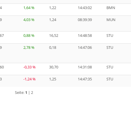
4
1,64 %
1,22
14:43:02
BMN
9
4,03 %
1,24
08:39:39
MUN
,67
0,88 %
16,52
14:48:58
STU
9
2,78 %
0,18
14:47:06
STU
,60
-0,33 %
30,70
14:31:08
STU
3
-1,24 %
1,25
14:47:35
STU
Seite:
1
|
2