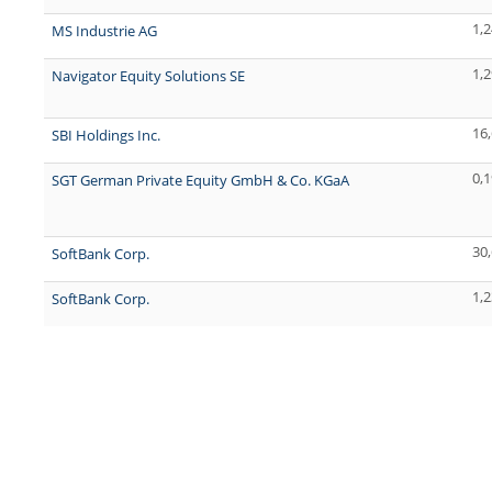
1,2
MS Industrie AG
1,2
Navigator Equity Solutions SE
16
SBI Holdings Inc.
0,1
SGT German Private Equity GmbH & Co. KGaA
30
SoftBank Corp.
1,2
SoftBank Corp.