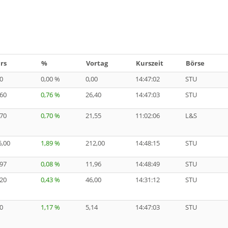
rs
%
Vortag
Kurszeit
Börse
0
0,00 %
0,00
14:47:02
STU
,60
0,76 %
26,40
14:47:03
STU
,70
0,70 %
21,55
11:02:06
L&S
6,00
1,89 %
212,00
14:48:15
STU
,97
0,08 %
11,96
14:48:49
STU
,20
0,43 %
46,00
14:31:12
STU
0
1,17 %
5,14
14:47:03
STU