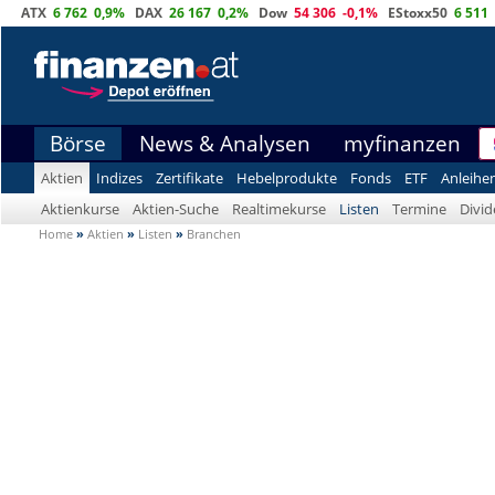
ATX
6 762
0,9%
DAX
26 167
0,2%
Dow
54 306
-0,1%
EStoxx50
6 511
Börse
News & Analysen
myfinanzen
Aktien
Indizes
Zertifikate
Hebelprodukte
Fonds
ETF
Anleihe
Aktienkurse
Aktien-Suche
Realtimekurse
Listen
Termine
Divi
Home
»
Aktien
»
Listen
»
Branchen