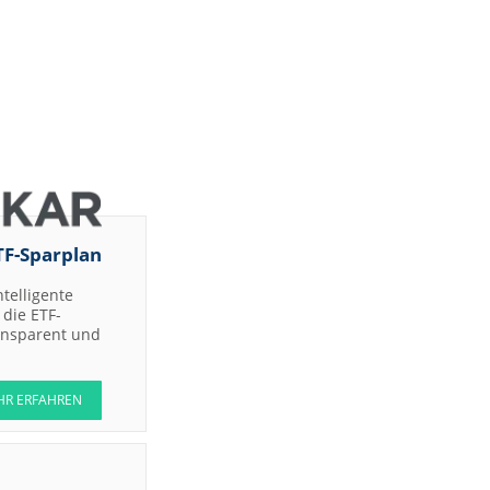
TF-Sparplan
ntelligente
die ETF-
ransparent und
HR ERFAHREN