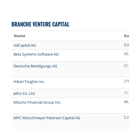
BRANCHE VENTURE CAPITAL
Name
Ku
0,0
AdCapital AG
26
Beta Systems Software AG
21
Deutsche Beteiligungs AG
21
Hikari Tsughin Inc.
11
Jafco Co. Ltd.
46
Mizuho Financial Group Inc.
5,2
MPC Münchmeyer Petersen Capital AG