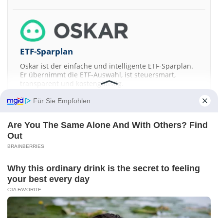
ETF-Sparplan
Oskar ist der einfache und intelligente ETF-Sparplan.
Er übernimmt die ETF-Auswahl, ist steuersmart,
transparent und kostengünstig.
Für Sie Empfohlen
JETZT MEHR ERFAHREN
Are You The Same Alone And With Others? Find
Out
BRAINBERRIES
Aktien ATX
DAX
EuroStoxx 50
Dow Jones
NASDAQ 100
Nikkei 225
Why this ordinary drink is the secret to feeling
S&P 500
your best every day
Kontakt
-
Impressum
-
Werbung
-
Barrierefreiheit
CTA FAVORITE
Sitemap
-
Datenschutz
-
Disclaimer
-
AGB
-
Privatsphäre-Einstellungen