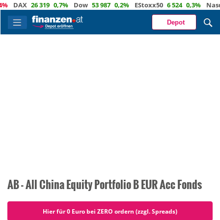
DAX
26 319
0,7%
Dow
53 987
0,2%
EStoxx50
6 524
0,3%
Nasdaq
Depot
AB - All China Equity Portfolio B EUR Acc Fonds
Hier für 0 Euro bei ZERO ordern (zzgl. Spreads)