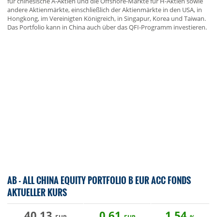
für chinesische A-Aktien und die Offshore-Märkte für H-Aktien sowie
andere Aktienmärkte, einschließlich der Aktienmärkte in den USA, in
Hongkong, im Vereinigten Königreich, in Singapur, Korea und Taiwan.
Das Portfolio kann in China auch über das QFI-Programm investieren.
AB - ALL CHINA EQUITY PORTFOLIO B EUR ACC FONDS
AKTUELLER KURS
40,13
0,61
1,54