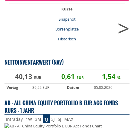
Kurse
>
Snapshot
Börsenplätze
Historisch
NETTOINVENTARWERT (NAV)
40,13
0,61
1,54
EUR
EUR
%
Vortag
39,52 EUR
Datum
05.08.2026
AB - ALL CHINA EQUITY PORTFOLIO B EUR ACC FONDS
KURS - 1 JAHR
Intraday
1W
3M
1J
3J
5J
MAX