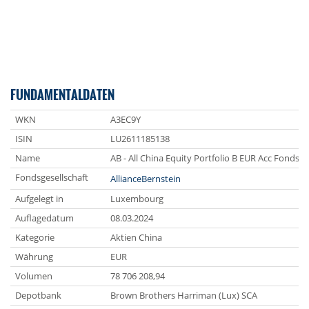
FUNDAMENTALDATEN
WKN
A3EC9Y
ISIN
LU2611185138
Name
AB - All China Equity Portfolio B EUR Acc Fonds
Fondsgesellschaft
AllianceBernstein
Aufgelegt in
Luxembourg
Auflagedatum
08.03.2024
Kategorie
Aktien China
Währung
EUR
Volumen
78 706 208,94
Depotbank
Brown Brothers Harriman (Lux) SCA