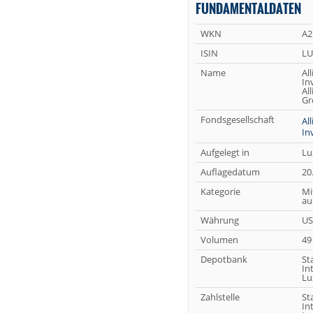
FUNDAMENTALDATEN
WKN
A2
ISIN
LU
Name
Al
In
Al
Gr
Fondsgesellschaft
Al
In
Aufgelegt in
Lu
Auflagedatum
20
Kategorie
Mi
au
Währung
U
Volumen
49
Depotbank
St
In
Lu
Zahlstelle
St
In