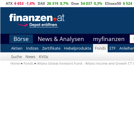
ATX
6 653
-1,4%
DAX
26 319
0,7%
Dow
54 037
0,3%
EStoxx50
6 524
Börse
News & Analysen
myfinanzen
Aktien
Indizes
Zertifikate
Hebelprodukte
Fonds
ETF
Anleihe
Suche
News
KVGs
Home
»
Fonds
»
Allianz Global Investors Fund - Allianz Income and Growth CT