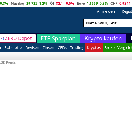
0,3%
Nasdaq
29 722
1,2%
Öl
82,1
-0,5%
Euro
1,1559
0,3%
CHF
0,9344
Anmelden
Regis
ETF-Sparplan
Krypto kaufen
ZERO Depot
n
Rohstoffe
Devisen
Zinsen
CFDs
Trading
Kryptos
Broker-Vergleic
 USD Fonds