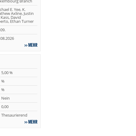
xembourg Branch
chael E. Yee, K.
thew Axline, Justin
 Kass, David
erto, Ethan Turner
.09.
.08.2026
MEHR
5,00 %
%
%
Nein
0,00
Thesaurierend
MEHR