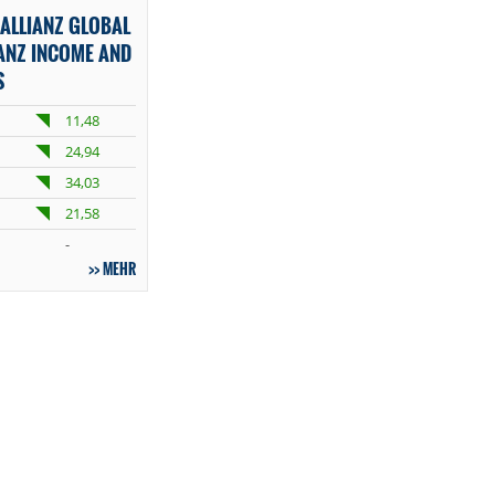
ALLIANZ GLOBAL
IANZ INCOME AND
S
11,48
24,94
34,03
21,58
-
MEHR