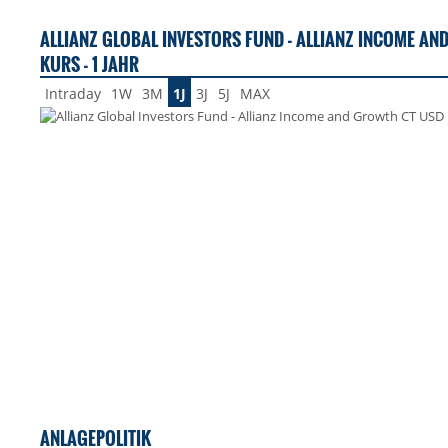
ALLIANZ GLOBAL INVESTORS FUND - ALLIANZ INCOME A
KURS - 1 JAHR
Intraday
1W
3M
1J
3J
5J
MAX
ANLAGEPOLITIK