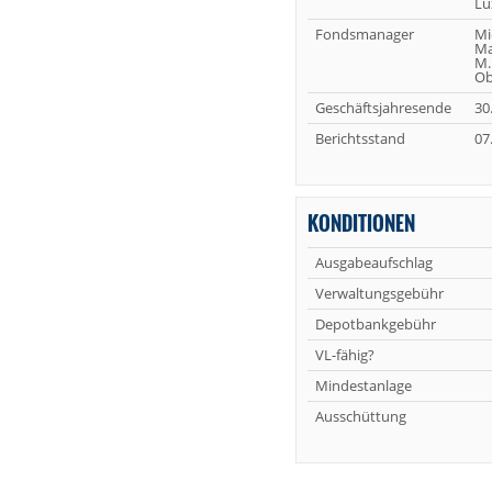
Lu
Fondsmanager
Mi
Ma
M.
Ob
Geschäftsjahresende
30
Berichtsstand
07
KONDITIONEN
Ausgabeaufschlag
Verwaltungsgebühr
Depotbankgebühr
VL-fähig?
Mindestanlage
Ausschüttung