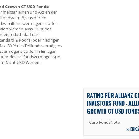
 and Growth CT USD Fonds
:
nehmensanleihen und Aktien der
eilfondsvermögens dürfen
% des Teilfondsvermögens dürfen
tiert werden. Max. 70 % des
rden, jedoch darf das
tandard & Poor’s) oder niedriger
Max. 30 % des Teilfondsvermögens
dsvermögens dürfen in Einlagen
 10 % des Teilfondsvermögens) in
 in Nicht-USD-Werten.
RATING FÜR ALLIANZ G
INVESTORS FUND - ALL
GROWTH CT USD FOND
€uro FondsNote
ERKL