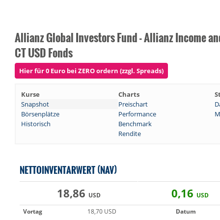
Allianz Global Investors Fund - Allianz Income a
CT USD Fonds
Hier für 0 Euro bei ZERO ordern (zzgl. Spreads)
Kurse
Charts
S
Snapshot
Preischart
D
Börsenplätze
Performance
M
Historisch
Benchmark
Rendite
NETTOINVENTARWERT (NAV)
18,86
0,16
USD
USD
Vortag
18,70 USD
Datum