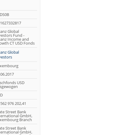
DS0B
1627332817
lianz Global
vestors Fund -
lianz Income and
owth CT USD Fonds
lianz Global
vestors
xembourg
.06.2017
schfonds USD
sgewogen
SD
 562 976 202,41
ate Street Bank
ternational GmbH,
xembourg Branch
ate Street Bank
ternational GmbH,