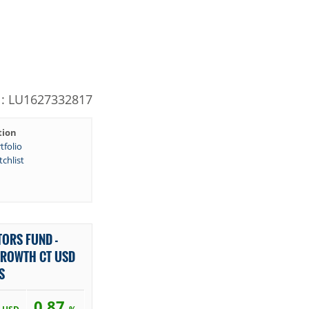
N: LU1627332817
tion
tfolio
chlist
TORS FUND -
GROWTH CT USD
S
6
0,87