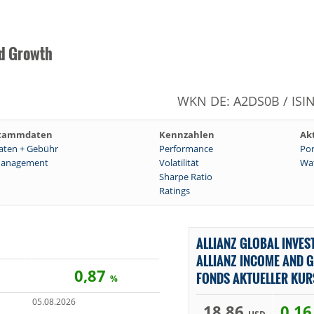
nd Growth
WKN DE: A2DS0B / ISI
tammdaten
Kennzahlen
Ak
aten + Gebühr
Performance
Por
anagement
Volatilität
Wat
Sharpe Ratio
Ratings
ALLIANZ GLOBAL INVES
ALLIANZ INCOME AND 
0,87
FONDS AKTUELLER KUR
%
05.08.2026
18,86
0,1