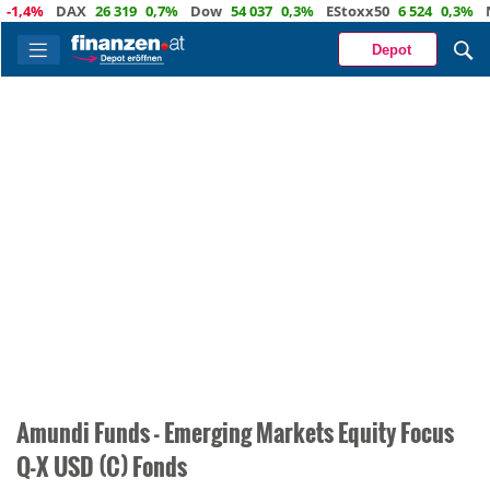
-1,4%
DAX
26 319
0,7%
Dow
54 037
0,3%
EStoxx50
6 524
0,3%
N
Depot
Amundi Funds - Emerging Markets Equity Focus
Q-X USD (C) Fonds