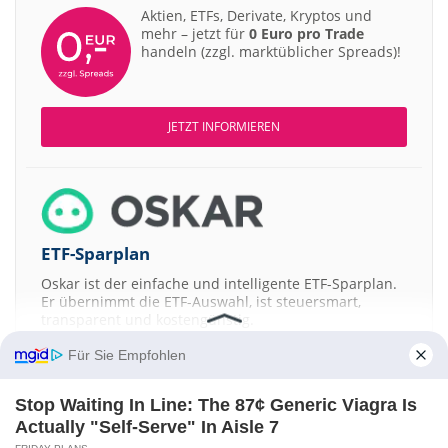
Aktien, ETFs, Derivate, Kryptos und
mehr – jetzt für
0 Euro pro Trade
handeln (zzgl. marktüblicher Spreads)!
JETZT INFORMIEREN
ETF-Sparplan
Oskar ist der einfache und intelligente ETF-Sparplan.
Er übernimmt die ETF-Auswahl, ist steuersmart,
transparent und kostengünstig.
Für Sie Empfohlen
JETZT MEHR ERFAHREN
Stop Waiting In Line: The 87¢ Generic Viagra Is
Actually "Self-Serve" In Aisle 7