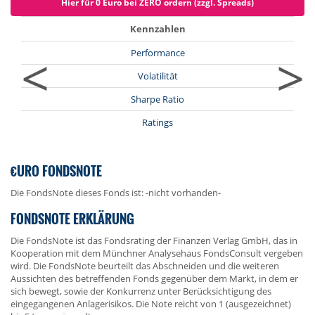
Hier für 0 Euro bei ZERO ordern (zzgl. Spreads)
Kennzahlen
<
>
Performance
Volatilität
Sharpe Ratio
Ratings
€URO FONDSNOTE
Die FondsNote dieses Fonds ist: -nicht vorhanden-
FONDSNOTE ERKLÄRUNG
Die FondsNote ist das Fondsrating der Finanzen Verlag GmbH, das in
Kooperation mit dem Münchner Analysehaus FondsConsult vergeben
wird. Die FondsNote beurteilt das Abschneiden und die weiteren
Aussichten des betreffenden Fonds gegenüber dem Markt, in dem er
sich bewegt, sowie der Konkurrenz unter Berücksichtigung des
eingegangenen Anlagerisikos. Die Note reicht von 1 (ausgezeichnet)