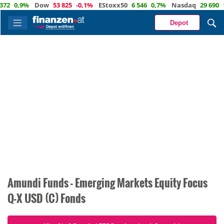
72
0,9%
Dow
53 825
-0,1%
EStoxx50
6 546
0,7%
Nasdaq
29 690
1
Depot
Amundi Funds - Emerging Markets Equity Focus
Q-X USD (C) Fonds