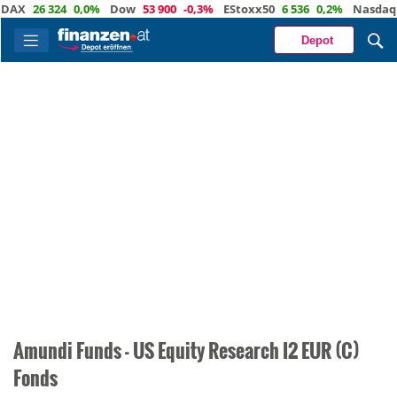
DAX
26 324
0,0%
Dow
53 900
-0,3%
EStoxx50
6 536
0,2%
Nasdaq
Depot
Amundi Funds - US Equity Research I2 EUR (C)
Fonds