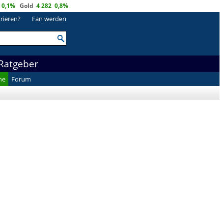
0,1%
Gold
4 282
0,8%
trieren?
Fan werden
Ratgeber
he
Forum