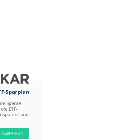
TF-Sparplan
ntelligente
die ETF-
ransparent und
HR ERFAHREN