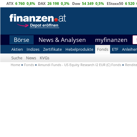
ATX
6 760
0,8%
DAX
26 198
0,3%
Dow
54 349
0,5%
EStoxx50
6 520
Börse
News & Analysen
myfinanzen
Aktien
Indizes
Zertifikate
Hebelprodukte
Fonds
ETF
Anleihe
Suche
News
KVGs
Home
»
Fonds
»
Amundi Funds - US Equity Research I2 EUR (C) Fonds
»
Rendite