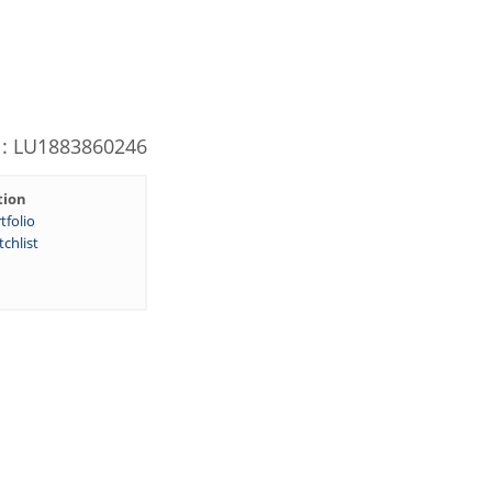
N: LU1883860246
tion
tfolio
chlist