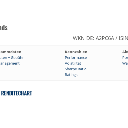
nds
WKN DE: A2PC6A / ISI
tammdaten
Kennzahlen
Ak
aten + Gebühr
Performance
Por
anagement
Volatilität
Wat
Sharpe Ratio
Ratings
S RENDITECHART