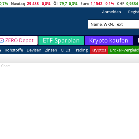
0,7%
Nasdaq
29 488
-0,8%
Öl
79,7
0,3%
Euro
1,1542
-0,1%
CHF
0,9334
Anmelden
Regis
ETF-Sparplan
Krypto kaufen
ZERO Depot
n
Rohstoffe
Devisen
Zinsen
CFDs
Trading
Kryptos
Broker-Vergleic
 Chart