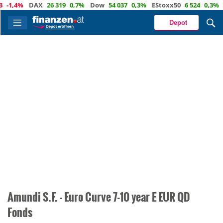
-1,4%
DAX
26 319
0,7%
Dow
54 037
0,3%
EStoxx50
6 524
0,3%
N
Depot
Amundi S.F. - Euro Curve 7-10 year E EUR QD
Fonds