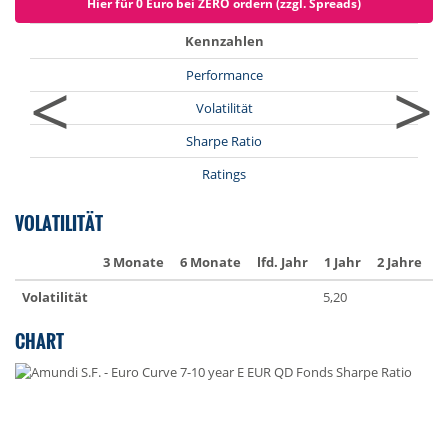
Hier für 0 Euro bei ZERO ordern (zzgl. Spreads)
Kennzahlen
<
>
Performance
Volatilität
Sharpe Ratio
Ratings
VOLATILITÄT
3 Monate
6 Monate
lfd. Jahr
1 Jahr
2 Jahre
3
Volatilität
5,20
5
CHART