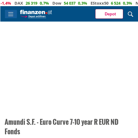
1,4%
DAX
26 319
0,7%
Dow
54 037
0,3%
EStoxx50
6 524
0,3%
Na
Depot
Amundi S.F. - Euro Curve 7-10 year R EUR ND
Fonds