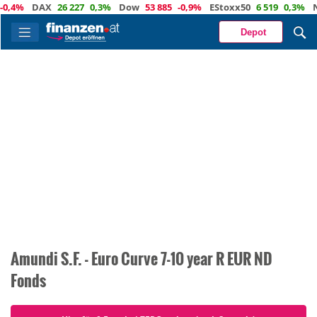
0,4%
DAX
26 227
0,3%
Dow
53 885
-0,9%
EStoxx50
6 519
0,3%
Na
Depot
Amundi S.F. - Euro Curve 7-10 year R EUR ND
Fonds