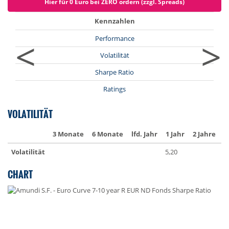
Hier für 0 Euro bei ZERO ordern (zzgl. Spreads)
Kennzahlen
<
>
Performance
Volatilität
Sharpe Ratio
Ratings
VOLATILITÄT
3 Monate
6 Monate
lfd. Jahr
1 Jahr
2 Jahre
3
Volatilität
5,20
5
CHART