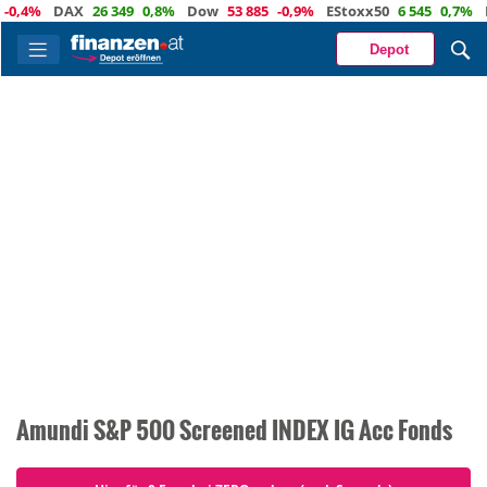
-0,4%
DAX
26 349
0,8%
Dow
53 885
-0,9%
EStoxx50
6 545
0,7%
N
Depot
Amundi S&P 500 Screened INDEX IG Acc Fonds