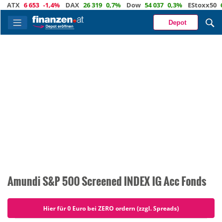
ATX
6 653
-1,4%
DAX
26 319
0,7%
Dow
54 037
0,3%
EStoxx50
6 
Depot
Amundi S&P 500 Screened INDEX IG Acc Fonds
Hier für 0 Euro bei ZERO ordern (zzgl. Spreads)