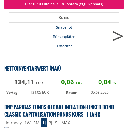
Hier für 0 Euro bei ZERO ordern (zzgl. Spreads)
Kurse
>
Snapshot
Börsenplätze
Historisch
NETTOINVENTARWERT (NAV)
134,11
0,06
0,04
EUR
EUR
%
Vortag
134,05 EUR
Datum
05.08.2026
BNP PARIBAS FUNDS GLOBAL INFLATION-LINKED BOND
CLASSIC CAPITALISATION FONDS KURS - 1 JAHR
Intraday
1W
3M
1J
3J
5J
MAX