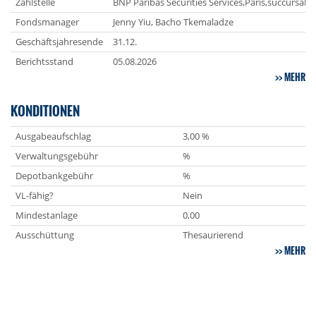
Zahlstelle
BNP Paribas Securities Services,Paris,succursale 
Fondsmanager
Jenny Yiu, Bacho Tkemaladze
Geschäftsjahresende
31.12.
Berichtsstand
05.08.2026
MEHR
KONDITIONEN
Ausgabeaufschlag
3,00 %
Verwaltungsgebühr
%
Depotbankgebühr
%
VL-fähig?
Nein
Mindestanlage
0,00
Ausschüttung
Thesaurierend
MEHR