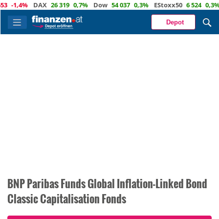
1,4%
DAX
26 319
0,7%
Dow
54 037
0,3%
EStoxx50
6 524
0,3%
Na
Depot
BNP Paribas Funds Global Inflation-Linked Bond
Classic Capitalisation Fonds