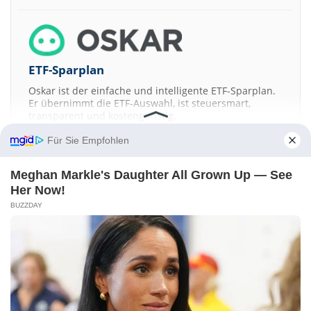
ETF-Sparplan
Oskar ist der einfache und intelligente ETF-Sparplan.
Er übernimmt die ETF-Auswahl, ist steuersmart,
transparent und kostengünstig.
Für Sie Empfohlen
JETZT MEHR ERFAHREN
Meghan Markle's Daughter All Grown Up — See
Her Now!
BUZZDAY
Aktien ATX
DAX
EuroStoxx 50
Dow Jones
NASDAQ 100
Nikkei 225
S&P 500
Kontakt
-
Impressum
-
Werbung
-
Barrierefreiheit
Sitemap
-
Datenschutz
-
Disclaimer
-
AGB
-
Privatsphäre-Einstellungen