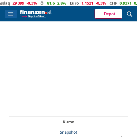
daq
29 399
-0,3%
Öl
81,6
2,8%
Euro
1,1521
-0,3%
CHF
0,9371
0,
Depot
Kurse
Snapshot