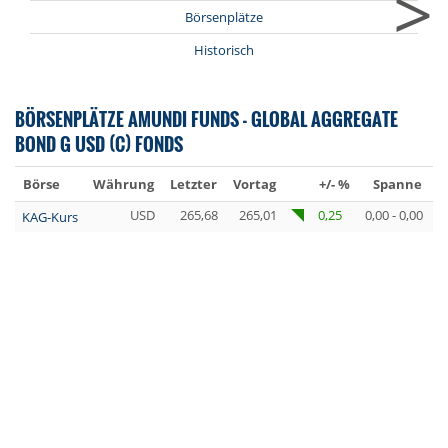
>
Börsenplätze
Historisch
BÖRSENPLÄTZE AMUNDI FUNDS - GLOBAL AGGREGATE
BOND G USD (C) FONDS
Börse
Währung
Letzter
Vortag
+/- %
Spanne
U
USD
265,68
265,01
0,25
0,00 - 0,00
KAG-Kurs