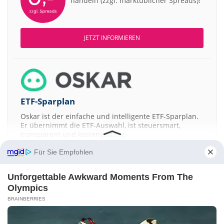
handeln (zzgl. marktüblicher Spreads)!
JETZT INFORMIEREN
ETF-Sparplan
Oskar ist der einfache und intelligente ETF-Sparplan.
Er übernimmt die ETF-Auswahl, ist steuersmart,
transparent und kostengünstig.
Für Sie Empfohlen
JETZT MEHR ERFAHREN
Unforgettable Awkward Moments From The
Olympics
BRAINBERRIES
Aktien ATX
DAX
EuroStoxx 50
Dow Jones
NASDAQ 100
Nikkei 225
S&P 500