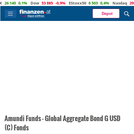
26 140
0,1%
Dow
53 885
-0,9%
EStoxx50
6 503
0,4%
Nasdaq
29 3
Depot
Amundi Funds - Global Aggregate Bond G USD
(C) Fonds