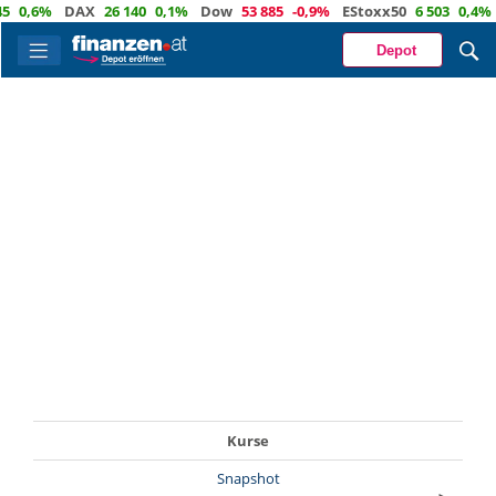
0,6%
DAX
26 140
0,1%
Dow
53 885
-0,9%
EStoxx50
6 503
0,4%
Depot
Kurse
Snapshot