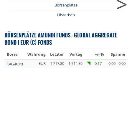
>
Börsenplätze
Historisch
BÖRSENPLÄTZE AMUNDI FUNDS - GLOBAL AGGREGATE
BOND I EUR (C) FONDS
Börse
Währung
Letzter
Vortag
+/- %
Spanne
EUR
1 717,80
1 714,86
0,17
0,00 - 0,00
KAG-Kurs