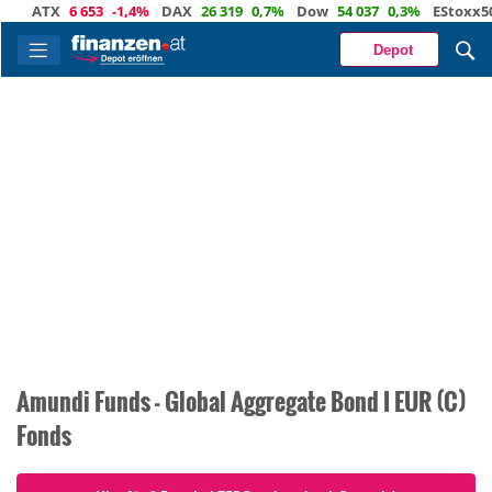
ATX
6 653
-1,4%
DAX
26 319
0,7%
Dow
54 037
0,3%
EStoxx50
Depot
Amundi Funds - Global Aggregate Bond I EUR (C)
Fonds