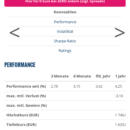
Hier für 0 Euro bei ZERO ordern (zzgl. Spreads)
Kennzahlen
<
>
Performance
Volatilität
Sharpe Ratio
Ratings
PERFORMANCE
3 Monate
6 Monate
lfd. Jahr
1 Jahr
Performance seit (%)
2,78
3,15
3,42
4,25
max. mtl. Verlust (%)
-3,16
max. mtl. Gewinn (%)
Höchstkurs (EUR)
1 746,09
Tiefstkurs (EUR)
1 629,88