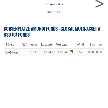
>
Börsenplätze
Historisch
BÖRSENPLÄTZE AMUNDI FUNDS - GLOBAL MULTI-ASSET A
USD (C) FONDS
Börse
Währung
Letzter
Vortag
+/- %
Spanne
U
USD
173,43
172,54
0,52
0,00 - 0,00
KAG-Kurs