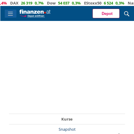
,4%
DAX
26 319
0,7%
Dow
54 037
0,3%
EStoxx50
6 524
0,3%
Nas
Depot
Kurse
Snapshot