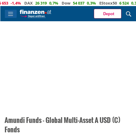
653
-1,4%
DAX
26 319
0,7%
Dow
54 037
0,3%
EStoxx50
6 524
0,3
Depot
Amundi Funds - Global Multi-Asset A USD (C)
Fonds