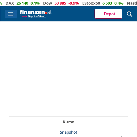
DAX
26 140
0,1%
Dow
53 885
-0,9%
EStoxx50
6 503
0,4%
Nasda
Depot
Kurse
Snapshot