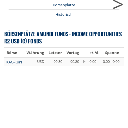
>
Börsenplätze
Historisch
BÖRSENPLÄTZE AMUNDI FUNDS - INCOME OPPORTUNITIES
R2 USD (C) FONDS
Börse
Währung
Letzter
Vortag
+/- %
Spanne
Um
USD
90,80
90,80
0,00
0,00 - 0,00
KAG-Kurs