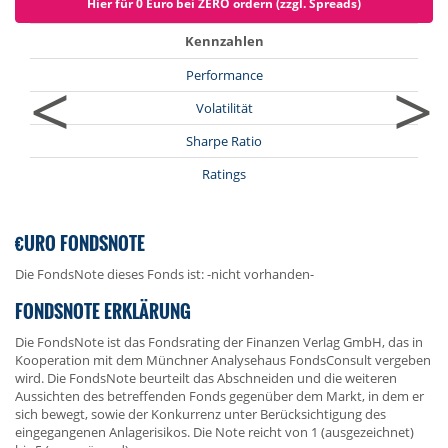
Hier für 0 Euro bei ZERO ordern (zzgl. Spreads)
Kennzahlen
<
>
Performance
Volatilität
Sharpe Ratio
Ratings
€URO FONDSNOTE
Die FondsNote dieses Fonds ist: -nicht vorhanden-
FONDSNOTE ERKLÄRUNG
Die FondsNote ist das Fondsrating der Finanzen Verlag GmbH, das in
Kooperation mit dem Münchner Analysehaus FondsConsult vergeben
wird. Die FondsNote beurteilt das Abschneiden und die weiteren
Aussichten des betreffenden Fonds gegenüber dem Markt, in dem er
sich bewegt, sowie der Konkurrenz unter Berücksichtigung des
eingegangenen Anlagerisikos. Die Note reicht von 1 (ausgezeichnet)