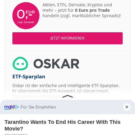
Aktien, ETFs, Derivate, Kryptos und
mehr – jetzt für
0 Euro pro Trade
handeln (zzgl. marktüblicher Spreads)!
JETZT INFORMIEREN
ETF-Sparplan
Oskar ist der einfache und intelligente ETF-Sparplan.
Er übernimmt die ETF-Auswahl, ist steuersmart,
transparent und kostengünstig.
Für Sie Empfohlen
JETZT MEHR ERFAHREN
Tarantino Wants To End His Career With This
Movie?