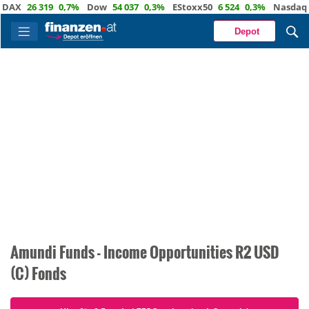
AX
26 319
0,7%
Dow
54 037
0,3%
EStoxx50
6 524
0,3%
Nasdaq
2
Depot
Amundi Funds - Income Opportunities R2 USD
(C) Fonds