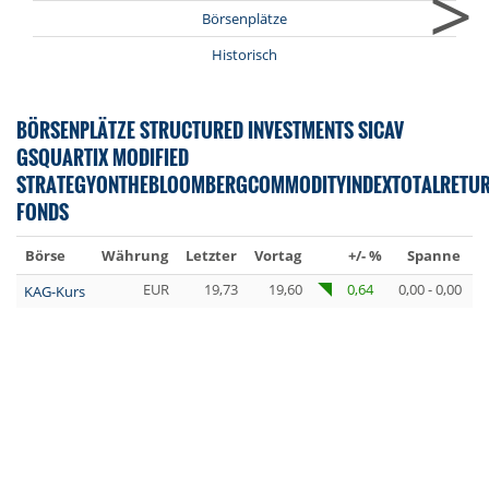
>
Börsenplätze
Historisch
BÖRSENPLÄTZE STRUCTURED INVESTMENTS SICAV
GSQUARTIX MODIFIED
STRATEGYONTHEBLOOMBERGCOMMODITYINDEXTOTALRETU
FONDS
Börse
Währung
Letzter
Vortag
+/- %
Spanne
U
EUR
19,73
19,60
0,64
0,00 - 0,00
KAG-Kurs