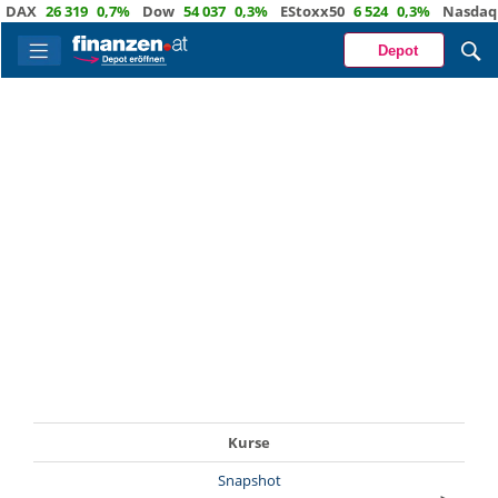
AX
26 319
0,7%
Dow
54 037
0,3%
EStoxx50
6 524
0,3%
Nasdaq
2
Depot
Kurse
Snapshot