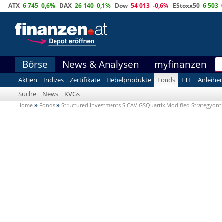
ATX
6 745
0,6%
DAX
26 140
0,1%
Dow
54 013
-0,6%
EStoxx50
6 503
Börse
News & Analysen
myfinanzen
Aktien
Indizes
Zertifikate
Hebelprodukte
Fonds
ETF
Anleihe
Suche
News
KVGs
Home
»
Fonds
»
Structured Investments SICAV GSQuartix Modified Strateg