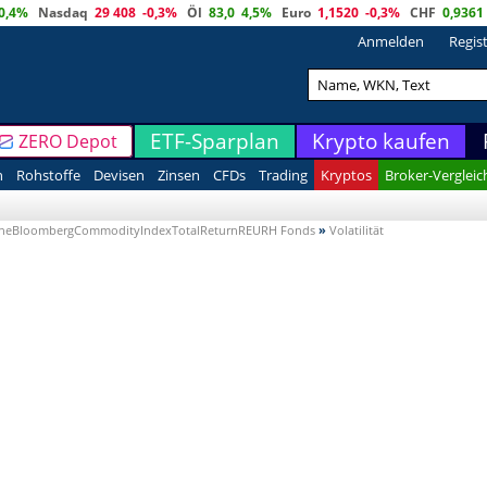
0,4%
Nasdaq
29 408
-0,3%
Öl
83,0
4,5%
Euro
1,1520
-0,3%
CHF
0,9361
Anmelden
Regis
ETF-Sparplan
Krypto kaufen
ZERO Depot
n
Rohstoffe
Devisen
Zinsen
CFDs
Trading
Kryptos
Broker-Vergleic
yontheBloombergCommodityIndexTotalReturnREURH Fonds
»
Volatilität