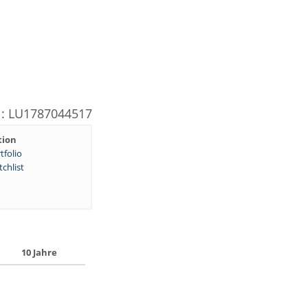
N: LU1787044517
tion
tfolio
chlist
10 Jahre