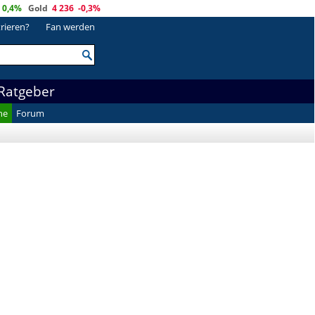
0,4%
Gold
4 236
-0,3%
trieren?
Fan werden
Ratgeber
he
Forum