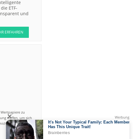
ntelligente
die ETF-
ransparent und
HR ERFAHREN
n Wertpapiere zu
ung treffen, um sich
icht einfach ist und