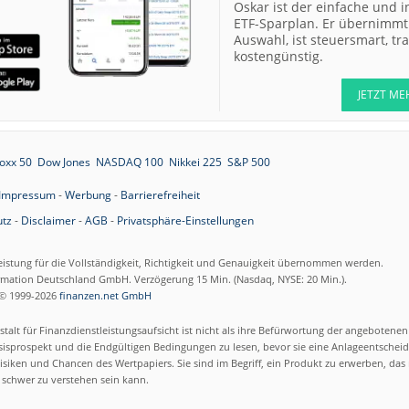
Oskar ist der einfache und i
ETF-Sparplan. Er übernimmt 
Auswahl, ist steuersmart, t
kostengünstig.
JETZT ME
oxx 50
Dow Jones
NASDAQ 100
Nikkei 225
S&P 500
Impressum
-
Werbung
-
Barrierefreiheit
tz
-
Disclaimer
-
AGB
-
Privatsphäre-Einstellungen
eistung für die Vollständigkeit, Richtigkeit und Genauigkeit übernommen werden.
ormation Deutschland GmbH. Verzögerung 15 Min. (Nasdaq, NYSE: 20 Min.).
© 1999-2026
finanzen.net GmbH
talt für Finanzdienstleistungsaufsicht ist nicht als ihre Befürwortung der angebotene
isprospekt und die Endgültigen Bedingungen zu lesen, bevor sie eine Anlageentscheid
siken und Chancen des Wertpapiers. Sie sind im Begriff, ein Produkt zu erwerben, das n
schwer zu verstehen sein kann.