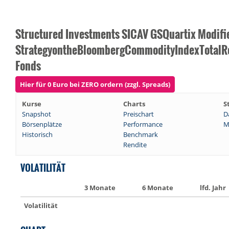
Structured Investments SICAV GSQuartix Modifi
StrategyontheBloombergCommodityIndexTotal
Fonds
Hier für 0 Euro bei ZERO ordern (zzgl. Spreads)
Kurse
Charts
S
Snapshot
Preischart
D
Börsenplätze
Performance
M
Historisch
Benchmark
Rendite
VOLATILITÄT
3 Monate
6 Monate
lfd. Jahr
Volatilität