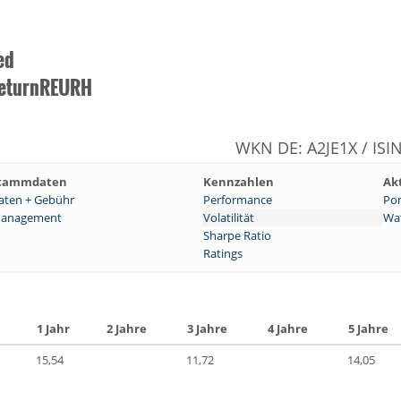
ed
ReturnREURH
WKN DE: A2JE1X / ISI
tammdaten
Kennzahlen
Ak
aten + Gebühr
Performance
Por
anagement
Volatilität
Wat
Sharpe Ratio
Ratings
1 Jahr
2 Jahre
3 Jahre
4 Jahre
5 Jahre
15,54
11,72
14,05